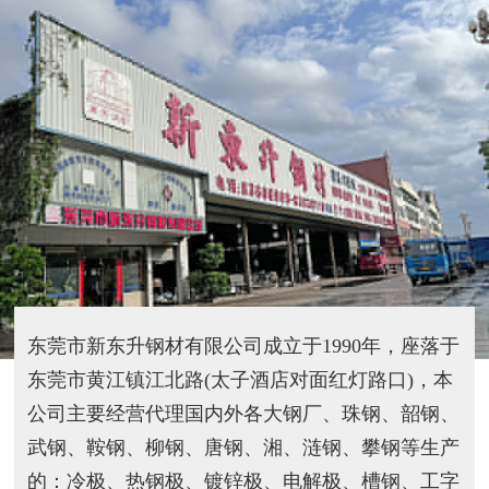
东莞市新东升钢材有限公司成立于1990年，座落于
东莞市黄江镇江北路(太子酒店对面红灯路口)，本
公司主要经营代理国内外各大钢厂、珠钢、韶钢、
武钢、鞍钢、柳钢、唐钢、湘、涟钢、攀钢等生产
的：冷极、热钢极、镀锌极、电解极、槽钢、工字