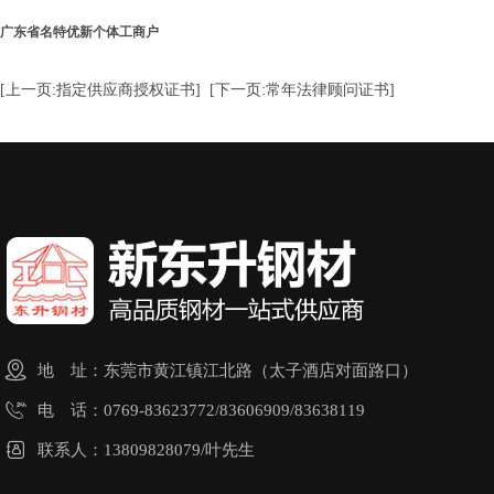
广东省名特优新个体工商户
[上一页:指定供应商授权证书]
[下一页:常年法律顾问证书]

地 址：东莞市黄江镇江北路（太子酒店对面路口）

电 话：0769-83623772/83606909/83638119

联系人：13809828079/叶先生