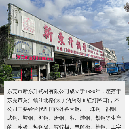
东莞市新东升钢材有限公司成立于1990年，座落于
东莞市黄江镇江北路(太子酒店对面红灯路口)，本
公司主要经营代理国内外各大钢厂、珠钢、韶钢、
武钢、鞍钢、柳钢、唐钢、湘、涟钢、攀钢等生产
的：冷极、热钢极、镀锌极、电解极、槽钢、工字