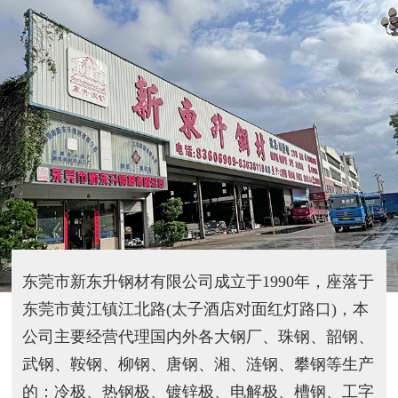
东莞市新东升钢材有限公司成立于1990年，座落于
东莞市黄江镇江北路(太子酒店对面红灯路口)，本
公司主要经营代理国内外各大钢厂、珠钢、韶钢、
武钢、鞍钢、柳钢、唐钢、湘、涟钢、攀钢等生产
的：冷极、热钢极、镀锌极、电解极、槽钢、工字