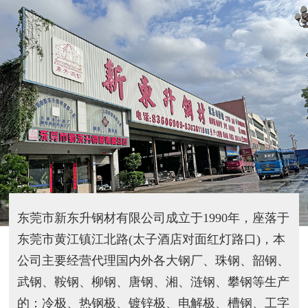
东莞市新东升钢材有限公司成立于1990年，座落于
东莞市黄江镇江北路(太子酒店对面红灯路口)，本
公司主要经营代理国内外各大钢厂、珠钢、韶钢、
武钢、鞍钢、柳钢、唐钢、湘、涟钢、攀钢等生产
的：冷极、热钢极、镀锌极、电解极、槽钢、工字