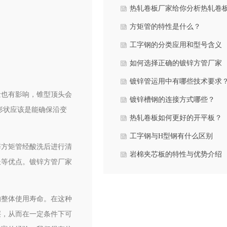
热轧卷板厂家给你分析热轧卷
本面
方矩管的特性是什么？
工字钢的分类应用和型号含义
如何选择正确的镀锌方管厂家
镀锌管运用中有哪些技术要求
量也有影响，锥型顶头会
镀锌槽钢的连接方式哪些？
形状应该是能确保沿变
热轧卷板如何更好的开平板？
工字钢与H型钢有什么区别
锌方矩管经酸洗后进行清
岩棉夹芯板的特性与优势介绍
长等优点。镀锌方管厂家
的整体使用寿命。在这种
层，从而在一定条件下可