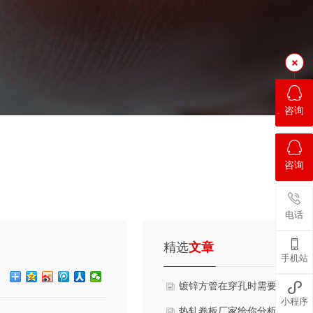
咨询
咨询
电话

精选
文章
手机站

镀锌方管在穿孔时需要注意的
小程序
热轧卷板厂家给你分析热轧卷