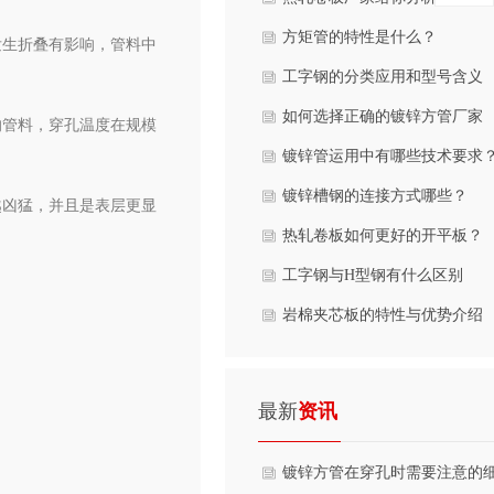
本面
方矩管的特性是什么？
发生折叠有影响，管料中
工字钢的分类应用和型号含义
如何选择正确的镀锌方管厂家
的管料，穿孔温度在规模
镀锌管运用中有哪些技术要求
镀锌槽钢的连接方式哪些？
越凶猛，并且是表层更显
热轧卷板如何更好的开平板？
工字钢与H型钢有什么区别
岩棉夹芯板的特性与优势介绍
最新
资讯
镀锌方管在穿孔时需要注意的