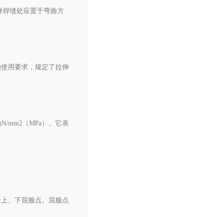
试样焊缝处应置于弯曲方
的使用要求，规定了拉伸
/mm2（MPa）。它表
分上、下屈服点。屈服点