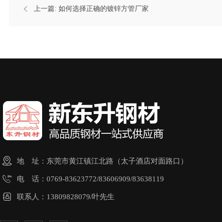
上一篇:
如何选择正确的镀锌方管厂家

地 址：东莞市黄江镇江北路（太子酒店对面路口）

电 话：0769-83623772/83606909/83638119

联系人：13809828079/叶先生