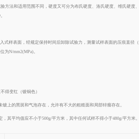
试验方法和适用范围不同，硬度又可分为布氏硬度、洛氏硬度、维氏硬度
种。
压入式样表面，经规定保持时间后卸除试验力，测量试样表面的压痕直径（
N/mm2(MPa)。
次不得变红（镀铜色）
未镀上的黑斑和气泡存在，允许有不大的粗糙面和局部锌瘤存在。
其平均值应不小于500g/平方米，其中任何试样不得小于480g/平方米