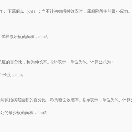
力； 下屈服点（σsl）：当不计初始瞬时效应时，屈服阶段中的最小应力
--试样原始横截面积，mm2。
长度的百分比，称为伸长率。以σ表示，单位为%。计算公式为：
标距长度，mm。
与原始横截面积的百分比，称为断面收缩率。以ψ表示，单位为%。计算
缩径处的最少横截面积，mm2。