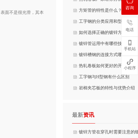
咨询
本面
方矩管的特性是什么？
，表面不是很光滑，其本
工字钢的分类应用和型号含义
电话
如何选择正确的镀锌方管厂家

镀锌管运用中有哪些技术要求
手机站
镀锌槽钢的连接方式哪些？

热轧卷板如何更好的开平板？
小程序
工字钢与H型钢有什么区别
岩棉夹芯板的特性与优势介绍
最新
资讯
镀锌方管在穿孔时需要注意的