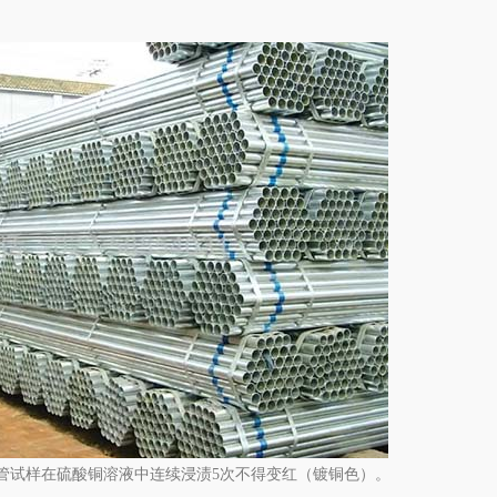
。
管试样在硫酸铜溶液中连续浸渍5次不得变红（镀铜色）。