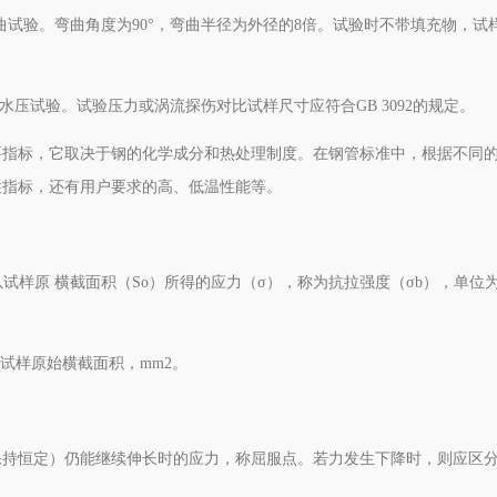
弯曲试验。弯曲角度为90°，弯曲半径为外径的8倍。试验时不带填充物，
。
水压试验。试验压力或涡流探伤对比试样尺寸应符合GB 3092的规定。
要指标，它取决于钢的化学成分和热处理制度。在钢管标准中，根据不同
性指标，还有用户要求的高、低温性能等。
样原 横截面积（So）所得的应力（σ），称为抗拉强度（σb），单位为N
--试样原始横截面积，mm2。
保持恒定）仍能继续伸长时的应力，称屈服点。若力发生下降时，则应区