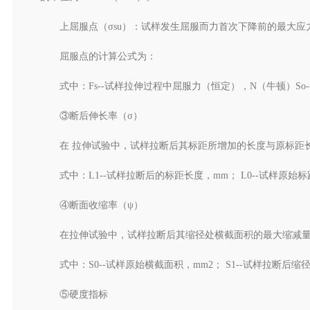
上屈服点（σsu）：试样发生屈服而力首次下降前的最大应
屈服点的计算公式为：
式中：Fs--试样拉伸过程中屈服力（恒定），N（牛顿）So
③断后伸长率（σ）
在 拉伸试验中，试样拉断后其标距所增加的长度与原标距
式中：L1--试样拉断后的标距长度，mm； L0--试样原始
④断面收缩率（ψ）
在拉伸试验中，试样拉断后其缩径处横截面积的最大缩减量
式中：S0--试样原始横截面积，mm2； S1--试样拉断后
⑤硬度指标