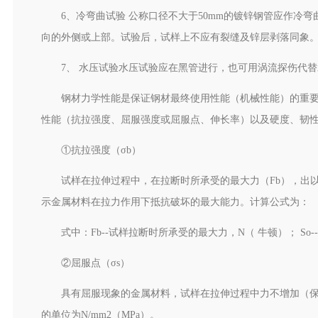
6、冷弯曲试验 公称口径不大于50mm的镀锌钢管应作冷
向的外侧或上部。试验后，试样上不应有裂缝及锌层剥落同象
7、 水压试验水压试验应在黑管进行，也可用涡流探伤代替
钢材力学性能是保证钢材最终使用性能（机械性能）的重
性能（抗拉强度、屈服强度或屈服点、伸长率）以及硬度、韧
①抗拉强度（σb）
试样在拉伸过程中，在拉断时所承受的最大力（Fb），出以试
示金属材料在拉力作用下抵抗破坏的最大能力。计算公式为：
式中：Fb--试样拉断时所承受的最大力，N（ 牛顿）； So
②屈服点（σs）
具有屈服现象的金属材料，试样在拉伸过程中力不增加（
的单位为N/mm2（MPa）。