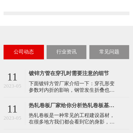
公司动态
行业资讯
常见问题
镀锌方管在穿孔时需要注意的细节
11
下面镀锌方管厂家介绍一下：穿孔形变
2023-05
参数对内折的影响，钢管发生折叠也与
穿孔过程有联系，穿孔进程参数设置、
物品规划等对发生折叠有影响，管料中
热轧卷板厂家给你分析热轧卷板基本面
11
间区域决裂不只与轧辊中的总压下量和
热轧卷板是一种常见的工程建设器材，
顶头前总压下量相关，并且与管料转半
2023-05
在很多地方我们都会看到它的身影，小
周时的部分压下量相关。 穿孔温度对内
编..就给大家总结一下热轧卷板目前存在
折的影响，随着温度的进步，材料塑性