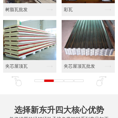
东莞EPS泡沫隔热瓦
900型彩板
830型彩板
收水收角水槽
选择新东升四大核心优势