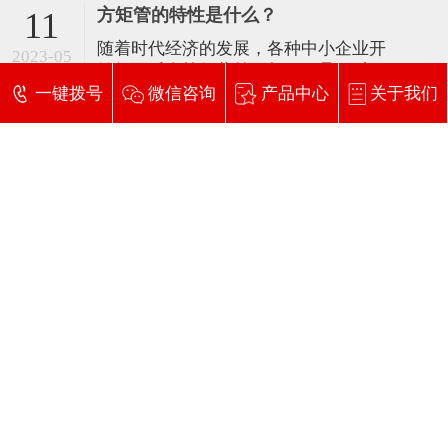
的一些基础问题。 一、粗钢产量前高后
进步，临界压下量随温
方矩管的特性是什么？
11
期 热轧卷板产量有所回升 高炉开工率方
随着时代经济的发展，各种中小企业开
面，受限产因素影响，高炉开工率明显
2023-05
始如雨后春笋般蓬勃而起，可是，对于
下降。据兰格云商平台监测数据显示，
中小企业的厂房建设，如果采用一般的
一键拨号
微信咨询
产品中心
关于我们
2021年全国主要钢铁企业高炉开工率均
楼房建筑构造，将会给企业带来很大的
值为0
经济开支，因此，方矩管的出现清理了
这些缺点，它各种特点满足了小企业对
在线留言
于厂房建设的需要，是大型简单厂房的
不错选材。 方矩管一般是指方形管材和
矩形管材的称呼，主要
立即提交