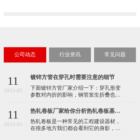
公司动态
行业资讯
常见问题
镀锌方管在穿孔时需要注意的细节
11
下面镀锌方管厂家介绍一下：穿孔形变
2023-05
参数对内折的影响，钢管发生折叠也与
穿孔过程有联系，穿孔进程参数设置、
物品规划等对发生折叠有影响，管料中
热轧卷板厂家给你分析热轧卷板基本面
11
间区域决裂不只与轧辊中的总压下量和
热轧卷板是一种常见的工程建设器材，
顶头前总压下量相关，并且与管料转半
2023-05
在很多地方我们都会看到它的身影，小
周时的部分压下量相关。 穿孔温度对内
编..就给大家总结一下热轧卷板目前存在
折的影响，随着温度的进步，材料塑性