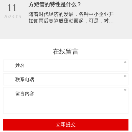
的一些基础问题。 一、粗钢产量前高后
进步，临界压下量随温
方矩管的特性是什么？
11
期 热轧卷板产量有所回升 高炉开工率方
随着时代经济的发展，各种中小企业开
面，受限产因素影响，高炉开工率明显
2023-05
始如雨后春笋般蓬勃而起，可是，对于
下降。据兰格云商平台监测数据显示，
中小企业的厂房建设，如果采用一般的
2021年全国主要钢铁企业高炉开工率均
楼房建筑构造，将会给企业带来很大的
值为0
经济开支，因此，方矩管的出现清理了
这些缺点，它各种特点满足了小企业对
在线留言
于厂房建设的需要，是大型简单厂房的
不错选材。 方矩管一般是指方形管材和
矩形管材的称呼，主要
立即提交