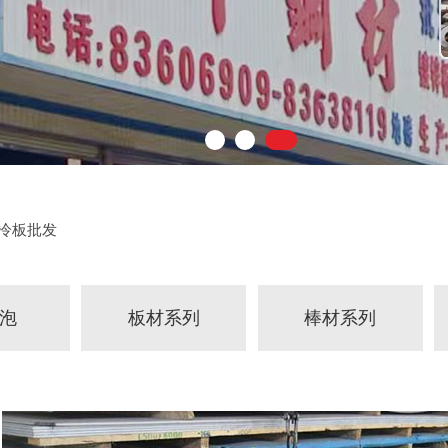
冷板批发
发泡
板材系列
棒材系列
冷板/镀锌板
碳结圆钢
花纹钢板
圆铁