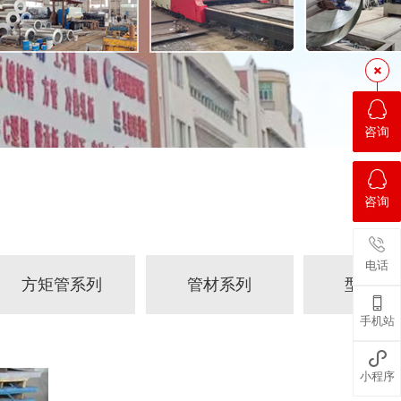
咨询
咨询
电话
方矩管系列
管材系列
型材系

手机站
方矩管
镀锌管
H型钢

小程序
焊管、排栅钢管
C型钢