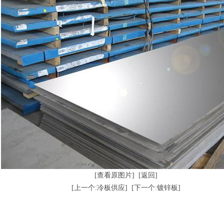
热轧卷板
热轧薄板
热板
[查看原图片]
[返回]
[上一个:冷板供应]
[下一个:镀锌板]