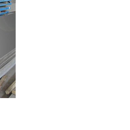
热轧工字
热轧槽
热轧等边
热轧不等边
铁道用